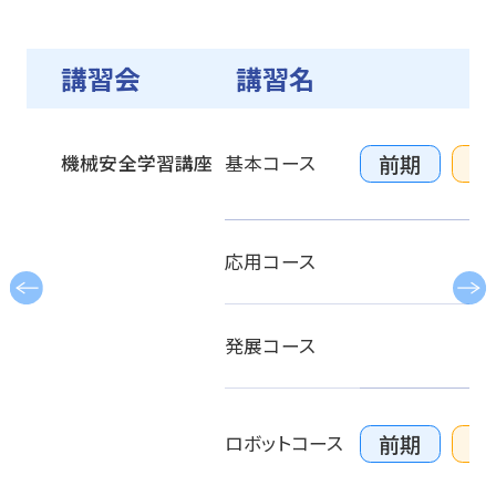
資格・講習関連その他申請
講習会
講習名
お問い合わせ
申込・マイページ
前期
後
機械安全学習講座
基本コース
応用コース
発展コース
前期
後
ロボットコース