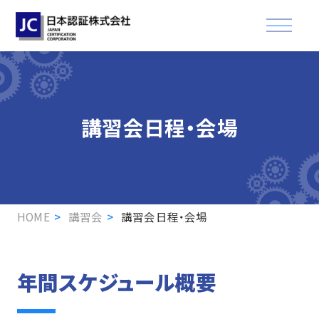
資格認証試験
講習会日程・会場
講習会
適合登録・製品認証
企業情報
HOME
講習会
講習会日程・会場
お知らせ
FAQ
年間スケジュール概要
資格取得された方へ