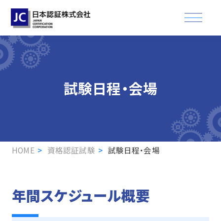
資格認証試験
試験日程・会場
講習会
適合登録・製品認証
企業情報
HOME
資格認証試験
試験日程・会場
お知らせ
FAQ
年間スケジュール概要
資格取得された方へ