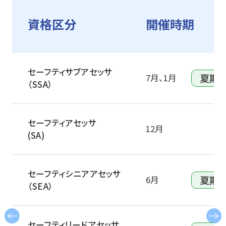
資格・講習関連その他申請
資格区分
開催時期
お問い合わせ
申込・マイページ
セーフティサブアセッサ
夏期
7月、1月
（SSA）
セーフティアセッサ
12月
(SA)
セーフティシニアアセッサ
夏期
6月
（SEA）
セーフティリードアセッサ