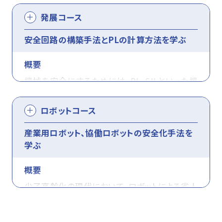
サをつけるだけでは不十分です。国際規格に基
対する機械安全に係る教育について」の生産技
発展コース
づく要求事項に応えることが必要です。応用コー
術管理者に対する機械安全教育カリキュラムに
スでは、基本コースの知識を前提として、規格に
安全回路の構築手法とPLの計算方法を学ぶ
適合しています。
関する深い知識とリスク低減策を企画する技能
概要
を習得します。
対象者
機械を安全にするためには、PL、SILといった機
機械安全学習講座 [基本コース]に加え、 [応用
・実務としてリスクアセスメントに参画する⽅
能安全技術が重要です。特定条件で機械を動か
コース] を受講することで、厚生労働省通達「設
ロボットコース
・機械メーカ及び機械ユーザの安全担当者、生
す・止める機能で安全を確保するには、リスクに
計技術者、生産技術管理者に対する機械安全に
産技術者、機械運用者
応じた危険側故障率を考慮する必要がありま
産業用ロボット、協働ロボットの安全化手法を
係る教育について」（平成26年4月15日付け基
学ぶ
・厚⽣労働省通達の⽣産技術者向け15時間の
す。発展コースでは、応用コースまでの知識を前
安発0415第3号) に基づく、設計技術者および生
カリキュラムを学習したい⽅
提として、規格に基づく知識とPL計算技能を習
産技術管理者向けの機械安全教育カリキュラム
概要
・JIS B 9971 の M20 相当の⼒量を⾝につけた
得します。
に適合します。
少子高齢化の現代において、ロボットによる省人
い⽅
化は重要です。協同作業ロボット＝安全ではな
※基本２は、基本１を受講された方もしくは、同
対象者
対象者
く、リスクアセスメントに基づいて安全を確保す