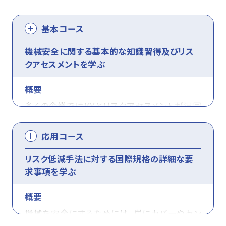
資格・講習関連その他申請
基本コース
機械安全に関する基本的な知識習得及びリス
クアセスメントを学ぶ
お問い合わせ
申込・マイページ
概要
多くの企業ではKYとリスクアセスメントが混同
され、機械安全がうまくいっていません。これは
応用コース
KYが日本的、リスクアセスメントが欧米的な考
え方に基づいているためです。基本コースでは、
リスク低減手法に対する国際規格の詳細な要
求事項を学ぶ
まさに機械安全の基本的な知識を理解し、リス
クアセスメントを効果的に行うための技能を習
概要
得します。
機械を安全にするためには、単にカバーやセン
厚労省通達の「設計技術者、生産技術管理者に