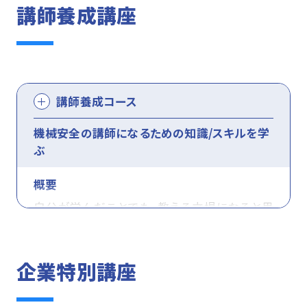
等の知識をお持ちの方が受講して下さい。
講師養成講座
・応用コース受講者、セーフティアセッサ資格取
・基本コース受講者、セーフティサブアセッサ資
ることが法的に必要です。ロボットコースでは、
得者、これらに相当する知識を持つ方
格取得者、これらに相当する知識を持つ⽅
応用コースまでの知識を前提として、協同作業
実施タイプ
(上記に該当しない方は、まず基本コース、次に
・実務としてリスクアセスメントを中⼼的に進め
ロボットを含む産業用ロボットに対する保護方
応用コースの順番で受講して下さい。)
る⽅
策の知識とリスク低減の技能を習得します。
・実務として安全関連部の設計をする方
講師養成コース
・機械メーカの設計技術者、機械ユーザの生産
・JIS B 9971のM43相当の力量を身につけたい
技術者
機械安全の講師になるための知識/スキルを学
対象者
方
ぶ
・厚⽣労働省通達の設計技術者向け40時間の
・基本コース受講者、セーフティサブアセッサ資
機械を安全にするためには、PL、SILといった機
カリキュラムを学習したい⽅
格取得者、これらに相当する知識を持つ⽅
概要
能安全技術が重要です。特定条件で機械を動か
実施タイプの説明を見る
・JIS B 9971 の M30 相当の⼒量を⾝につけた
・応⽤コース受講者、セーフティアセッサ資格取
自分が学んだことでも、教える立場になると思
す・止める機能で安全を確保するには、リスクに
い⽅
得者、これらに相当する知識を持つ⽅を推奨
うように伝えられないことがあります。講師養成
応じた危険側故障率を考慮する必要がありま
※セーフティサブアセッサ資格者ではない（もし
日程一覧を見る
・ロボットシステムインテグレータ(SIer)及びその
講座では、セーフティアセッサ資格を前提に、講
す。発展コースでは、応用コースまでの知識を前
企業特別講座
くは同等の知識を保有していない）場合は、まず
関連業務に携わる⽅
習設計方法と教え方の基本を学び、講師として
提として、規格に基づく知識とPL計算技能を習
基本コースから受講して下さい。
・これからロボットシステムを導⼊しようとして
の第一歩を踏み出せるようになります。
得します。
プログラム