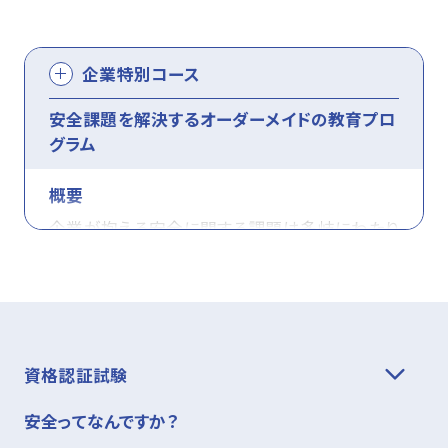
※応用4は、応用１～3を受講された方、もしくは
いる生産技術者
基本1：
機械安全概要と基本的事項につい
同等の知識をお持ちの方が受講して下さい。
対象者
て
基本2：
リスクアセスメント実務演習
実施タイプ
企業特別コース
※上記に該当しない⽅は、先に基本コースの受
セーフティアセッサ（SSA/SA/SEA/SLA）資格者
実施タイプ
講が必須です。さらに応⽤コースも受講すること
安全課題を解決するオーダーメイドの教育プロ
で、社内外で講習会講師を実施される方
会場またはオンライン受講の場合
を推奨します。
グラム
・各1日の講習です。
※受講条件：下記の資格を取得済み、かつ資格
概要
・基本１と基本２は、できるだけ連続して受講願
実施タイプ
は有効であること
企業が抱える安全に関する課題は多岐にわたり
います。
セーフティサブアセッサ、セーフティアセッサ、
ます。課題の内容や対象によって、適切な実施形
・基本2のみのような単体受講も可能です。
実施タイプの説明を見る
セーフティシニアアセッサ、セーフティリードアセ
態も異なります。
実施タイプの説明を見る
ッサ（SSA/SA/SEA/SLA）
企業特別コースでは、決まった教育内容を提供
講習
講習項目
関連企画、法
日程一覧を見る
するだけでなく、各企業が抱える特有の課題を
資格認証試験
日程一覧を見る
実施タイプ
解決するための教育プログラムを提供いたしま
基本1
機械安全の背
ー
実施タイプの説明を見る
安全ってなんですか？
す。
景と概要
プログラム