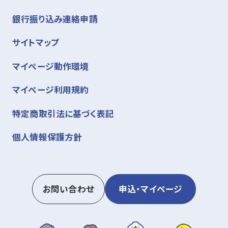
応用1
機械安全概要の
ー
安全関連部の設計
ISO 13849-1
講師養成
講習設計-一般論
ー
基本2
リスクアセスメ
ー
銀行振り込み連絡申請
復習
と評価
ント例
［ 実施事例01 ］実際の設備に対する
リスクアセスメント指導
サイトマップ
機械安全復習
ー
国際規格と国内
Guide51、
安全関連部設計演
ISO 13849-1
マイページ動作環境
講習設計-機械安
ー
危険源解説
ー
［ 実施事例02 ］管理者層への理解
法令の詳細
習
全特論
浸透
マイページ利用規約
ロボットの国際規格
ー
リスクアセスメ
ー
特定商取引法に基づく表記
と国内法令
［ 実施事例03 ］海外事業所展開
講習の仕方-一般
ー
ント演習
IOS 12100の詳
ISO 12100
論
個人情報保護方針
細
［ 実施事例04 ］教育の効果測定
リスクアセスメント
ISO 10218-
とリスク低減
15066
書籍販売について
講習の仕方-機械
ー
応用2
安全防護の要求
ISO
日本認証では以下書籍を販売しています。
安全特論
お問い合わせ
申込・マイページ
事項
14120,13854,
・書籍名：機械安全〈初級〉～リスクアセスメント
書籍販売について
実施者向け～