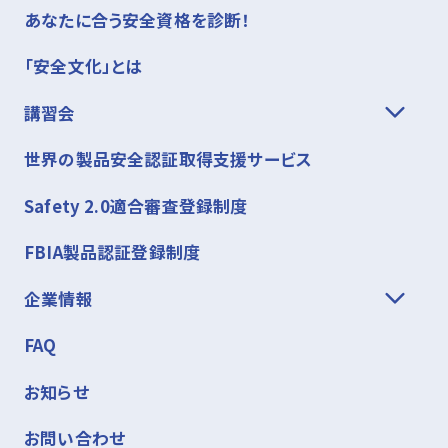
発展：
制御システムの安全関連部、PL計算演習
あなたに合う安全資格を診断！
プログラム
日程一覧を見る
実施タイプ
国際規格と国
Guide51、労
応用1：
設計のための一般原則
応用2：
安
「安全文化」とは
内法令
※2日間の講習です。
全防護方策、付加保護方策
講習会
※単体受講はできません。
応用3：
機能安全、電気安全
応用4：
リス
プログラム
実施タイプの説明を見る
世界の製品安全認証取得支援サービス
クアセスメント低減演習
リスクアセスメ
ISO 12100
ロボット：
産業用ロボットのための安全要求事
ント
講習
講習項目
関連企画、
項、リスクアセスメント低減演習
Safety 2.0適合審査登録制度
日程一覧を見る
会場またはオンライン受講の場合
FBIA製品認証登録制度
実施タイプの説明を見る
発展
機械安全復習
ー
・各1日の講習です。
リスク低減
ISO
※2日間の講習です。
14120,13854,1
・応用１のみ、応用4のみのような単体受講も可
企業情報
※単体受講はできません。
プログラム
日程一覧を見る
能です。
講師養成：
機械安全の講習設計と講義の仕方
FAQ
安全機能と安全関
ー
感電保護
IEC 60204-1
講習
講習項目
関連企画
連部
お知らせ
講習
講習項目
関連企画、法
講習
講習項目
関連企画、
ロボット
ロボット安全の背景
ー
お問い合わせ
実施事例