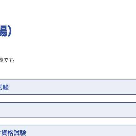
場）
能です。
試験
サ資格試験